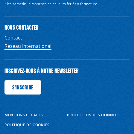
• les samedis, dimanches et les jours fériés = fermeture
NOUS CONTACTER
Contact
Réseau International
INSCRIVEZ-VOUS À NOTRE NEWSLETTER
INSCRIRE
S'INSCRIRE
S'INSCRIRE
S'INSCRIRE
S'INSCRIRE
S'INSCRIRE
S'INSCRIRE
MENTIONS LÉGALES
PROTECTION DES DONNÉES
POLITIQUE DE COOKIES