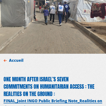
Accueil
MDM
ONE MONTH AFTER ISRAEL’S SEVEN
COMMITMENTS ON HUMANITARIAN ACCESS : THE
SUR LE TERRAIN
REALITIES ON THE GROUND :
ACTUALITÉS
FINAL_Joint INGO Public Briefing Note_Realities on