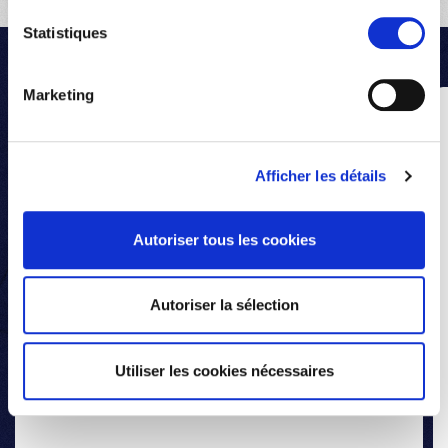
Statistiques
Marketing
2013
Afficher les détails
CRÉATION
Autoriser tous les cookies
Le 15 octobre 2013, Médecins du Monde
Luxembourg, association sans but lucratif, est
créée pour pallier une situation inacceptable,
Autoriser la sélection
aussi au Luxembourg: de très nombreuses
personnes sont exclues des soins de santé.
Utiliser les cookies nécessaires