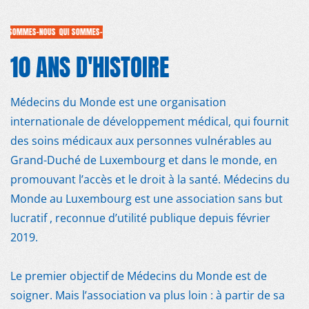
I SOMMES-NOUS
QUI SOMMES-NOUS
QUI SOMMES-NOUS
QUI SOMMES-NOUS
QUI SOMMES-NOUS
Q
10 ANS D'HISTOIRE
Médecins du Monde est une organisation
MDM
internationale de développement médical, qui fournit
des soins médicaux aux personnes vulnérables au
SUR LE TERRAIN
Grand-Duché de Luxembourg et dans le monde, en
promouvant l’accès et le droit à la santé. Médecins du
ACTUALITÉS
Monde au Luxembourg est une association sans but
lucratif , reconnue d’utilité publique depuis février
PUBLICATIONS
2019.
NOUS REJOINDRE
Le premier objectif de Médecins du Monde est de
soigner. Mais l’association va plus loin : à partir de sa