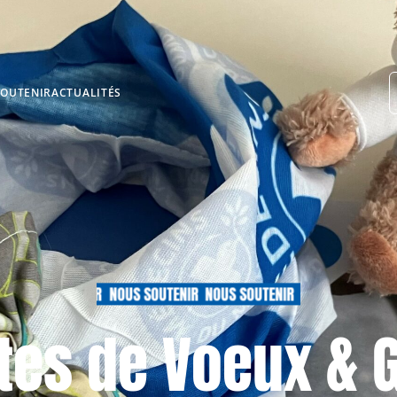
BESOIN D’AIDE
SOUTENIR
ACTUALITÉS
NOUS SOUTENIR
NOUS SOUTENIR
NOUS SOUTENIR
NOUS
tes de Voeux & G