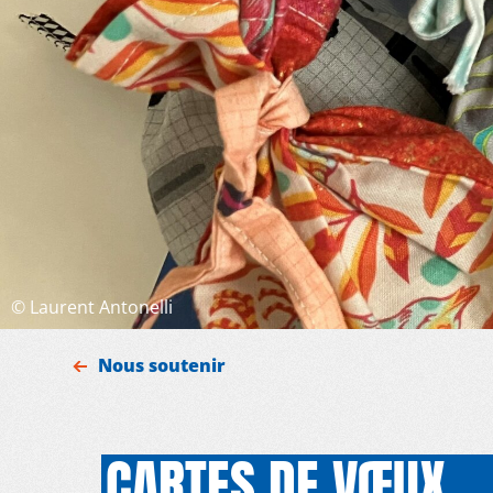
©
Laurent Antonelli
Nous soutenir
CARTES DE VŒUX