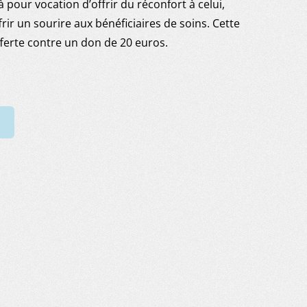
 pour vocation d’offrir du réconfort à celui,
ffrir un sourire aux bénéficiaires de soins. Cette
ferte contre un don de 20 euros.
AU
COMMANDER UN CADEAU
COMMANDER UN CADEAU
COMMANDER 