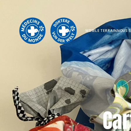
MDM
LE TERRAIN
NOUS 
Car