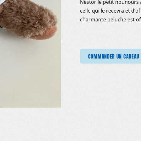
Nestor le petit nounours à
celle qui le recevra et d’o
charmante peluche est of
COMMANDER UN CADEAU
COMMANDER UN CADEAU
COMMANDER UN CADE