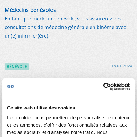
Médecins bénévoles
En tant que médecin bénévole, vous assurerez des
consultations de médecine générale en binôme avec
un(e) infirmier(ère).
18.01.2024
BÉNÉVOLE
Dentiste bénévole
Assurer les consultations et les soins dentaires,
encourager le patient à l’hygiène bucco-dentaire,
référer si besoin vers prothésiste dentaire, en
Ce site web utilise des cookies.
collaboration avec l’infirmière/assistante dentaire,
Les cookies nous permettent de personnaliser le contenu
compléter le dossier de chaque patient, en indiquant
et les annonces, d'offrir des fonctionnalités relatives aux
les codes de prestations
médias sociaux et d'analyser notre trafic. Nous