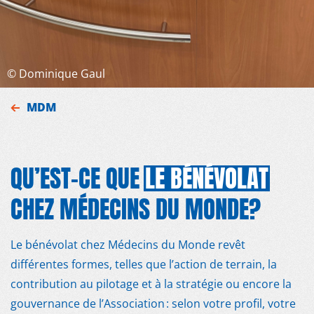
©
Dominique Gaul
MDM
QU’EST-CE QUE
LE BÉNÉVOLAT
CHEZ MÉDECINS DU MONDE?
Le bénévolat chez Médecins du Monde revêt
différentes formes, telles que l’action de terrain, la
contribution au pilotage et à la stratégie ou encore la
gouvernance de l’Association : selon votre profil, votre