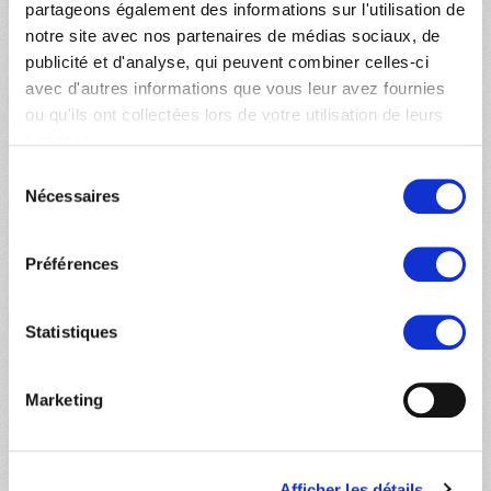
partageons également des informations sur l'utilisation de
notre site avec nos partenaires de médias sociaux, de
publicité et d'analyse, qui peuvent combiner celles-ci
avec d'autres informations que vous leur avez fournies
28.02.2024
BÉNÉVOLE
ou qu'ils ont collectées lors de votre utilisation de leurs
services.
Autre offre de service bénévolat
Ici, vous pouvez aussi envoyer vos offres spontanées
Sélection
Nécessaires
du
de bénévolat. Merci pour votre intérêt à soutenir
consentement
Médecins du Monde.
Préférences
L’ENGAGEMENT AVANT TOUT
Statistiques
Chez Médecins du Monde nous nous engageons
ensemble pour la justice sociale et pour un droit à la
Marketing
santé effectif pour toutes et tous, en toute
indépendance vis-à-vis des intérêts politiques, religieux
et financiers.
Afficher les détails