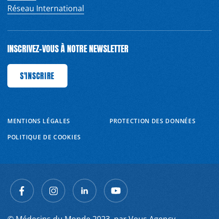
Réseau International
INSCRIVEZ-VOUS À NOTRE NEWSLETTER
SCRIRE
S'INSCRIRE
S'INSCRIRE
S'INSCRIRE
S'INSCRIRE
S'INSCRIRE
S'INSCRIRE
S
MENTIONS LÉGALES
PROTECTION DES DONNÉES
POLITIQUE DE COOKIES