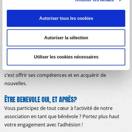
L’engagement citoyen et le bénévolat sont le cœur de
notre modèle associatif. En devenant bénévole chez
Autoriser tous les cookies
Médecins du Monde, vous vous engagez à nos côtés
auprès des populations les plus vulnérabilisées, et
Autoriser la sélection
vous adhérez pleinement à nos valeurs militantes et à
nos positionnements . Vous n’êtes pas seul.e ! Nous
Utiliser les cookies nécessaires
travaillons en équipe, vous êtes formé.e.s et
accompagné.e.s. Être bénévole à Médecins du Monde
c’est offrir ses compétences et en acquérir de
nouvelles.
ÊTRE BENEVOLE OUI, ET APRÈS?
Vous participez de tout cœur à l’activité de notre
association en tant que bénévole ? Portez plus haut
votre engagement avec l’adhésion !