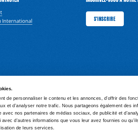
t
S'INSCRIRE
S'INSCRIRE
S'INSCRIRE
S'INSCRIRE
S'INSCR
 International
okies.
t de personnaliser le contenu et les annonces, d'offrir des fonct
ux et d'analyser notre trafic. Nous partageons également des in
site avec nos partenaires de médias sociaux, de publicité et d'anal
 avec d'autres informations que vous leur avez fournies ou qu'il
PROTECTION DES DONNÉES
lisation de leurs services.