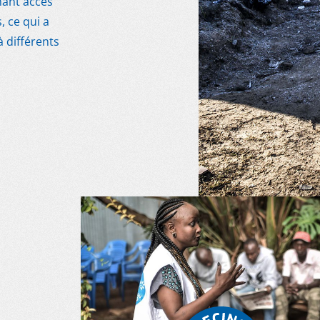
nant accès
, ce qui a
à différents
 DON
TÉLÉCHARGER LE RAPPORT
FAIRE UN DON
FAIRE UN DON
TÉLÉCHARGER LE RAPPORT
FAIRE UN DON
FAIRE UN DON
TÉLÉCHARGER 
FAI