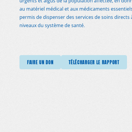
urgents et aigus de la population affectée, en don
au matériel médical et aux médicaments essentiels
permis de dispenser des services de soins directs 
niveaux du système de santé.
MDM
FAIRE UN DON
TÉLÉCHARGER LE RAPPORT
FAIRE UN DON
FAIRE UN DON
FAIRE UN DON
TÉLÉCHARGER LE RAPPORT
TÉLÉCHARGER LE RAPPORT
FAIRE UN DON
FAIRE UN
SUR LE TERRAIN
ACTUALITÉS
PUBLICATIONS