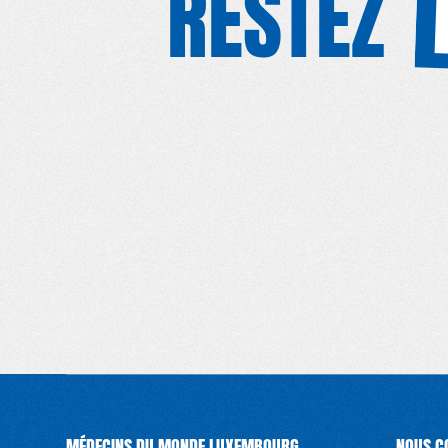
RESTEZ
S'I
MÉDECINS DU MONDE LUXEMBOURG
NOUS C