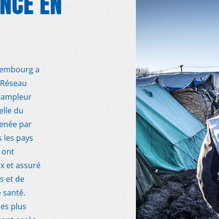
NCE EN
uxembourg a
e Réseau
l’ampleur
elle du
enée par
 les pays
 ont
x et assuré
s et de
 santé.
es plus