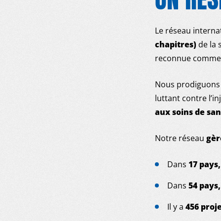
Le réseau intern
chapitres)
de la 
reconnue comme 
Nous prodiguons d
luttant contre l’i
aux soins de san
Notre réseau
gèr
Dans
17 pays
Dans
54 pays
Il y a
456 proj