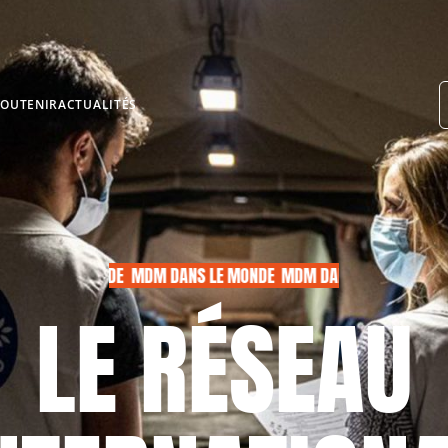
BESOIN D’AIDE
SOUTENIR
ACTUALITÉS
MDM DANS LE MONDE
MDM DANS LE MONDE
MDM DANS
LE RÉSEAU