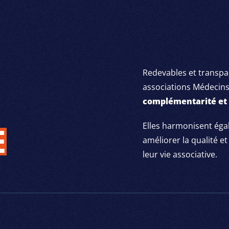
SION VISION
VALEURS MISSION VISION
VALEURS MISSION VISION
VAL
Redevables et transpar
associations Médecins
complémentarité et 
Elles harmonisent égal
E
améliorer la qualité e
leur vie associative.