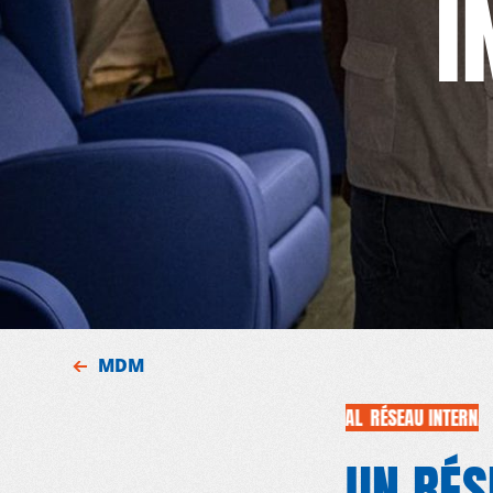
I
MDM
RÉSEAU INTERNATIONAL
R
UN RÉS