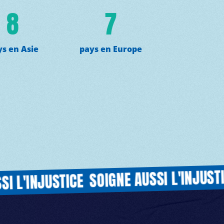
8
7
ys en Asie
pays en Europe
S
SOIGNE AUSSI L'INJUSTICE
INJUSTICE