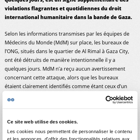
NOUS REJOINDRE
violations flagrantes et quotidiennes du droit
NOUS SOUTENIR
international humanitaire dans la bande de Gaza.
Selon les informations transmises par les équipes de
Médecins du Monde (MdM) sur place, les bureaux de
l’ONG, situés dans le quartier de Al Rimal à Gaza City,
ont été détruits de manière intentionnelle il y a
quelques jours. MdM n’a reçu aucun avertissement
concernant cette attaque, alors que les bureaux
étaient clairement identifiés comme étant ceux d’un
acteur humanitaire, et que l’adresse de l’immeuble
avait été partagée à l’organe israélien dédié à la
coordination avec les ONG pour qu’il ne soit pas pris
pour cible.
Ce site web utilise des cookies.
Les cookies nous permettent de personnaliser le contenu
Ces dernières semaines, un membre de MdM et sa
et les annonces, d'offrir des fonctionnalités relatives aux