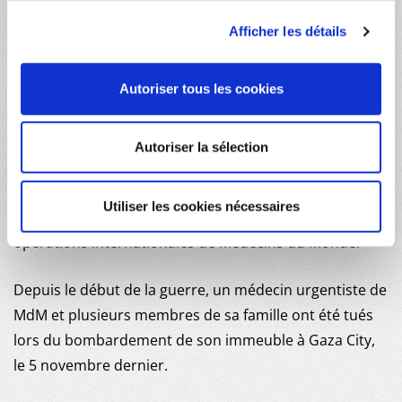
apparaît comme une violation flagrante du droit
Afficher les détails
international humanitaire. La destruction de nos bureaux
est une preuve supplémentaire qu’absolument aucun
Autoriser tous les cookies
endroit n’est sûr à Gaza. Les bâtiments des ONG sont
démolis, alors que l’aide humanitaire est insuffisante et que
des civils continuent de mourir chaque jour. Démolir les
Autoriser la sélection
infrastructures des ONG est aussi une manière de limiter,
voire empêcher l’aide humanitaire de
Utiliser les cookies nécessaires
s’organiser »,
condamne Helena Ranchal, Directrice des
opérations internationales de Médecins du Monde.
Depuis le début de la guerre, un médecin urgentiste de
MdM et plusieurs membres de sa famille ont été tués
lors du bombardement de son immeuble à Gaza City,
le 5 novembre dernier.