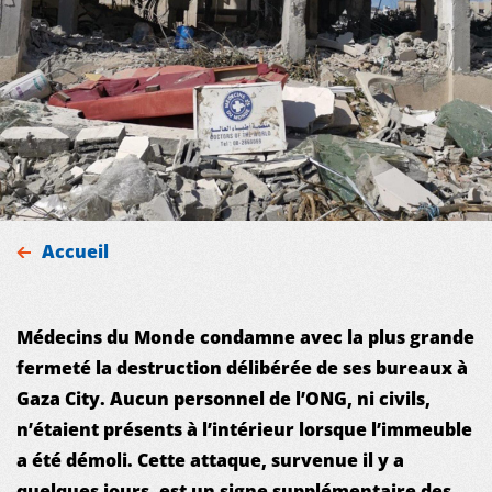
MDM
Accueil
SUR LE TERRAIN
M
édec
in
s du Monde condamne avec la plus grande
ACTUALITÉS
fermeté la destruction délibérée de ses bureaux à
Gaza City. Aucun personnel de l’ONG, ni civils,
PUBLICATIONS
n’étaient présents à l’intérieur lorsque l’immeuble
a été démoli. Cette attaque, survenue il y a
quelques jours, est un signe supplémentaire des