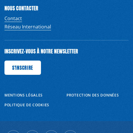
NOUS CONTACTER
Contact
Réseau International
INSCRIVEZ-VOUS À NOTRE NEWSLETTER
'INSCRIRE
S'INSCRIRE
S'INSCRIRE
S'INSCRIRE
S'INSCRIRE
S'INSCRIRE
S'INSCRIRE
MENTIONS LÉGALES
PROTECTION DES DONNÉES
POLITIQUE DE COOKIES