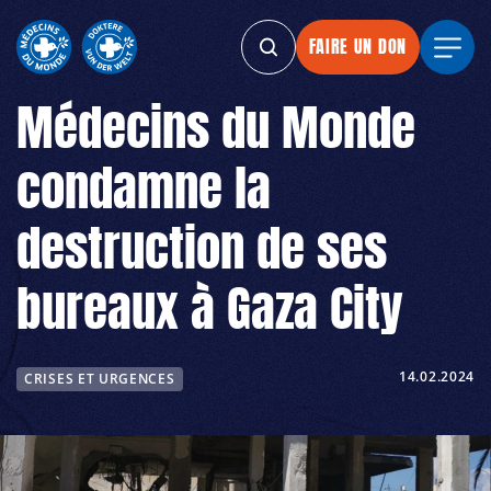
FAIRE UN DON
FAIRE UN DON
FAIRE UN DON
FAIRE
Médecins du Monde
condamne la
destruction de ses
bureaux à Gaza City
14.02.2024
CRISES ET URGENCES