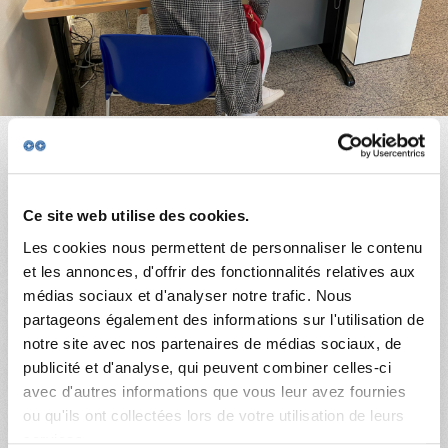
SUR LE TERRAIN
ACTUALITÉS
PUBLICATIONS
Accueil
NOUS REJOINDRE
Ce site web utilise des cookies.
Nos recommandations politiques pour renforcer le
NOUS SOUTENIR
Les cookies nous permettent de personnaliser le contenu
droit à la santé –
et les annonces, d'offrir des fonctionnalités relatives aux
médias sociaux et d'analyser notre trafic. Nous
L’action de Médecins du Monde en faveur de l’accès à
partageons également des informations sur l'utilisation de
la santé au Luxembourg en 2021 –
notre site avec nos partenaires de médias sociaux, de
publicité et d'analyse, qui peuvent combiner celles-ci
Les personnes accueillies en 2021 et leurs problèmes
avec d'autres informations que vous leur avez fournies
de santé –
ou qu'ils ont collectées lors de votre utilisation de leurs
services.