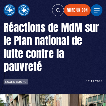
FAIRE UN DON
FAIRE UN DON
FAIRE UN DON
FAIRE 
Réactions de MdM sur
le Plan national de
lutte contre la
pauvreté
12.12.2025
LUXEMBOURG