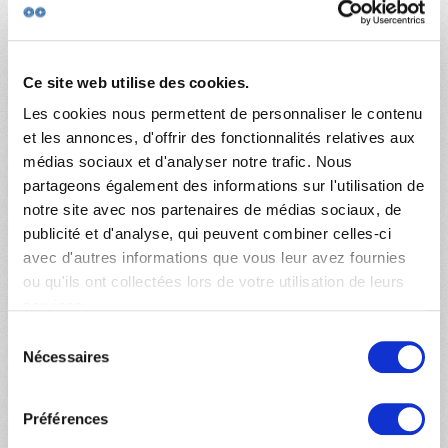
permettent un accès le plus inconditionnel possible à
des soins de qualité, pour consacrer le droit à la Santé
repris par une série de textes internationaux depuis la
Ce site web utilise des cookies.
création de l’OMS et de la Déclaration Universelle des
Les cookies nous permettent de personnaliser le contenu
Droits de l’Homme.
et les annonces, d'offrir des fonctionnalités relatives aux
médias sociaux et d'analyser notre trafic. Nous
MdM accueille très favorablement le fait que le Plan
partageons également des informations sur l'utilisation de
veuille favoriser la mise en œuvre et l’extension du
notre site avec nos partenaires de médias sociaux, de
dispositif de «
paiement immédiat direct » (PID)
publicité et d'analyse, qui peuvent combiner celles-ci
auprès des praticiens et du
tiers payant social
pour
avec d'autres informations que vous leur avez fournies
ou qu'ils ont collectées lors de votre utilisation de leurs
les frais liés à la psychothérapie. Elle attend sa
services.
généralisation rapide, permettant aux personnes en
Sélection
situation financière difficile d’accéder aux soins, en
Nécessaires
du
particulier en matière de Santé mentale qui touche
consentement
particulièrement la population soignée par MdM.
Préférences