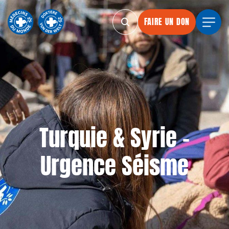
FAIRE UN DON
FAIRE UN DON
FAIRE UN DON
FAIRE UN
Turquie & Syrie -
Urgence Séisme