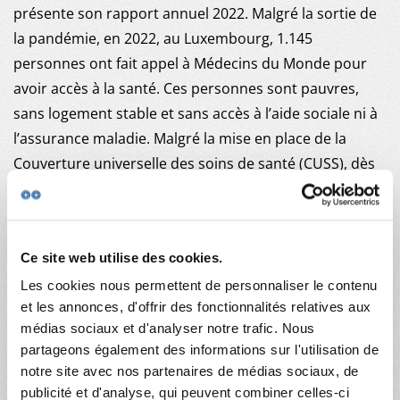
NOUS SOUTENIR
présente son rapport annuel 2022. Malgré la sortie de
la pandémie, en 2022, au Luxembourg, 1.145
personnes ont fait appel à Médecins du Monde pour
avoir accès à la santé. Ces personnes sont pauvres,
sans logement stable et sans accès à l’aide sociale ni à
l’assurance maladie. Malgré la mise en place de la
Couverture universelle des soins de santé (CUSS), dès
avril 2022, elles restent nombreuses à ne pas pouvoir
se soigner.
Ce site web utilise des cookies.
En 2022, les équipes surtout bénévoles de MdM ont
intensifié leur offre de soins via une offre médicale
Les cookies nous permettent de personnaliser le contenu
et les annonces, d'offrir des fonctionnalités relatives aux
élargie, mais aussi grâce au démarrage du programme
médias sociaux et d'analyser notre trafic. Nous
L’Escale, lieu d’hébergement médicalisé pour des
partageons également des informations sur l'utilisation de
personnes sans abri et gravement malades, la mise en
notre site avec nos partenaires de médias sociaux, de
place de la CUSS et la publication du premier rapport
publicité et d'analyse, qui peuvent combiner celles-ci