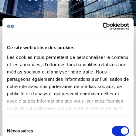
SUR LE TERRAIN
ACTUALITÉS
PUBLICATIONS
Accueil
NOUS REJOINDRE
Ce site web utilise des cookies.
Lecteur
Les cookies nous permettent de personnaliser le contenu
vidéo
NOUS SOUTENIR
et les annonces, d'offrir des fonctionnalités relatives aux
médias sociaux et d'analyser notre trafic. Nous
partageons également des informations sur l'utilisation de
notre site avec nos partenaires de médias sociaux, de
publicité et d'analyse, qui peuvent combiner celles-ci
avec d'autres informations que vous leur avez fournies
ou qu'ils ont collectées lors de votre utilisation de leurs
services.
00:00
02:02
Sélection
Nécessaires
du