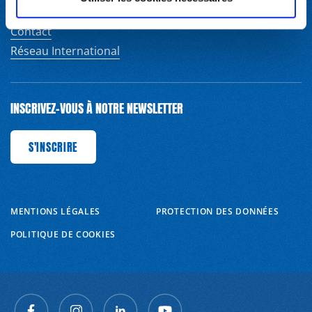
NOUS CONTACTER
Contact
Réseau International
INSCRIVEZ-VOUS À NOTRE NEWSLETTER
'INSCRIRE
S'INSCRIRE
S'INSCRIRE
S'INSCRIRE
S'INSCRIRE
S'INSCRIRE
S'INSCRIRE
MENTIONS LÉGALES
PROTECTION DES DONNÉES
POLITIQUE DE COOKIES